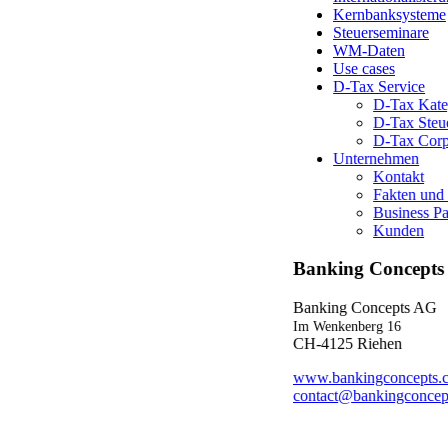
Kernbanksysteme
Steuerseminare
WM-Daten
Use cases
D-Tax Service
D-Tax Kate
D-Tax Steue
D-Tax Corp
Unternehmen
Kontakt
Fakten und
Business Pa
Kunden
Banking Concept
Banking Concepts AG
Im Wenkenberg 16
CH-4125 Riehen
www.bankingconcepts.
contact@bankingconcep