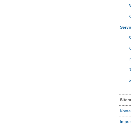
B
K
Servi
S
K
I
D
S
Site
Konta
Impr