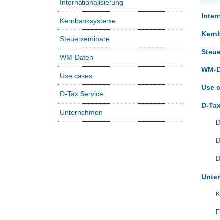
Internationalisierung
Inter
Kernbanksysteme
Kern
Steuerseminare
Steu
WM-Daten
WM-D
Use cases
Use 
D-Tax Service
D-Tax
Unternehmen
D
D
D
Unte
K
F