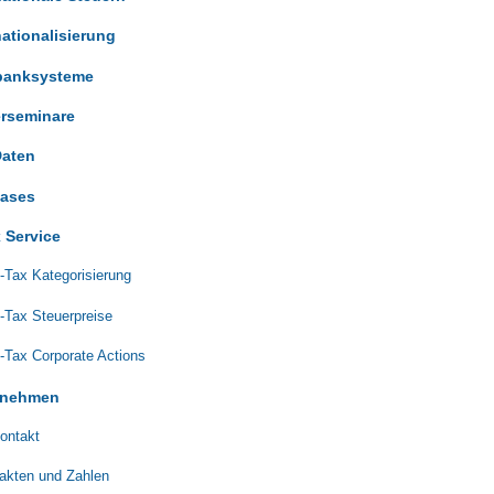
nationalisierung
banksysteme
erseminare
aten
cases
 Service
-Tax Kategorisierung
-Tax Steuerpreise
-Tax Corporate Actions
rnehmen
ontakt
akten und Zahlen