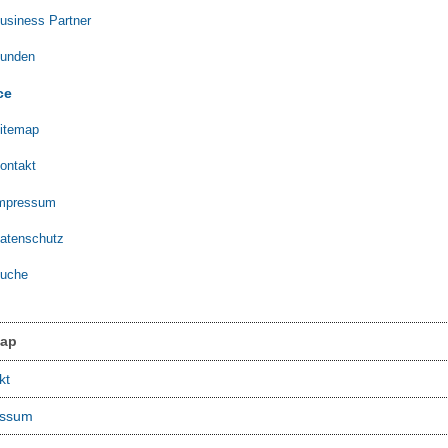
usiness Partner
unden
ce
itemap
ontakt
mpressum
atenschutz
uche
map
kt
essum