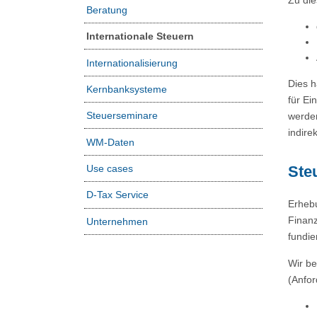
Beratung
Internationale Steuern
Internationalisierung
Dies h
Kernbanksysteme
für Ei
Steuerseminare
werden
indire
WM-Daten
Use cases
Ste
D-Tax Service
Erhebu
Finanz
Unternehmen
fundie
Wir be
(Anfor