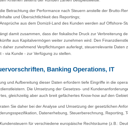
die Betrachtung der Performance nach Steuern anstelle der Brutto-Ren
Inhalte und Übersichtlichkeit des Reportings;
Ansprüche aus dem Domizil-Land des Kunden werden auf Offshore-Stan
ängt damit zusammen, dass der fiskalische Druck zur Verbreiterung
nkünfte aus Kapitalvermögen weiter zunehmen wird. Den Finanzdienstle
 daher zunehmend Verpflichtungen auferlegt, steuerrelevante Daten z
kt - via Kunde - zur Verfügung zu stellen.
uervorschriften, Banking Operations, IT
ng und Aufbereitung dieser Daten erfordern tiefe Eingriffe in die ope
dienstleistern. Die Umsetzung der Gesetzes- und Kundenanforderunge
rtes, gleichzeitig aber auch breit gefächertes Know-how auf den Gebiet
raten Sie daher bei der Analyse und Umsetzung der gesetzlichen Anf
derungsspezifikation, Datenerhebung, Steuerberechnung, Reporting, Te
Kundensteuern für verschiedene europäische Rechtsräume (z.B.: Deuts